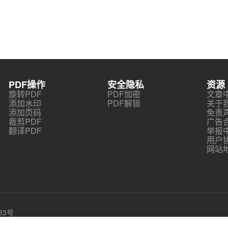
PDF操作
安全隐私
资源
旋转PDF
PDF加密
文章
添加水印
PDF解锁
关于
添加页码
免责
裁剪PDF
广告
翻译PDF
举报
用户
网站
33号