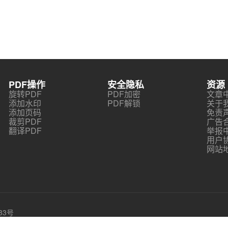
PDF操作
安全隐私
资源
旋转PDF
PDF加密
文章
添加水印
PDF解锁
关于
添加页码
免责
裁剪PDF
广告
翻译PDF
举报
用户
网站
33号